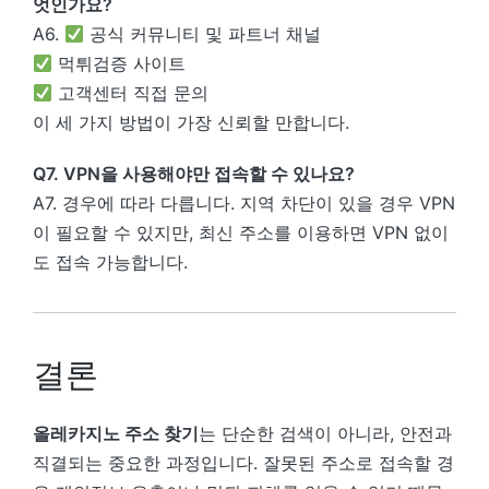
엇인가요?
A6.
공식 커뮤니티 및 파트너 채널
먹튀검증 사이트
고객센터 직접 문의
이 세 가지 방법이 가장 신뢰할 만합니다.
Q7. VPN을 사용해야만 접속할 수 있나요?
A7. 경우에 따라 다릅니다. 지역 차단이 있을 경우 VPN
이 필요할 수 있지만, 최신 주소를 이용하면 VPN 없이
도 접속 가능합니다.
결론
올레카지노 주소 찾기
는 단순한 검색이 아니라, 안전과
직결되는 중요한 과정입니다. 잘못된 주소로 접속할 경