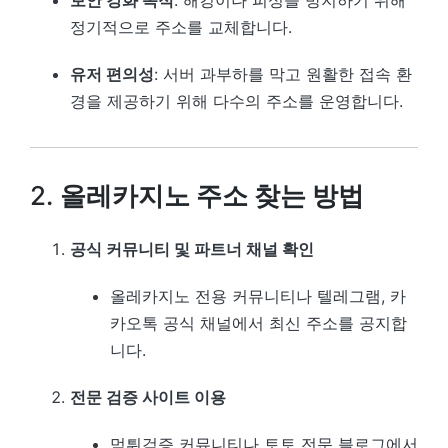
정기적으로 주소를 교체합니다.
유저 편의성
: 서버 과부하를 막고 원활한 접속 환
경을 제공하기 위해 다수의 주소를 운영합니다.
2.
올레카지노 주소 찾는 방법
공식 커뮤니티 및 파트너 채널 확인
올레카지노 전용 커뮤니티나 텔레그램, 카
카오톡 공식 채널에서 최신 주소를 공지합
니다.
전문 검증 사이트 이용
먹튀검증 커뮤니티나 토토 전문 블로그에서