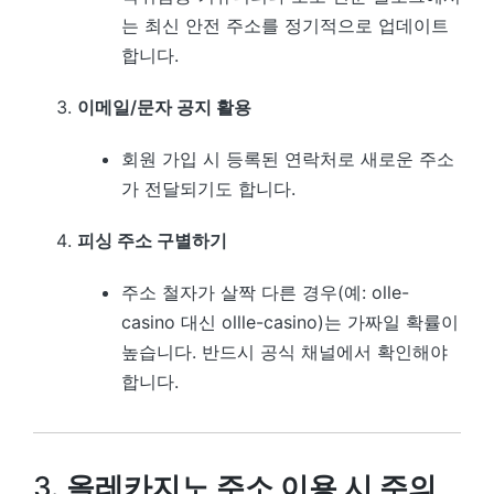
는 최신 안전 주소를 정기적으로 업데이트
합니다.
이메일/문자 공지 활용
회원 가입 시 등록된 연락처로 새로운 주소
가 전달되기도 합니다.
피싱 주소 구별하기
주소 철자가 살짝 다른 경우(예: olle-
casino 대신 ollle-casino)는 가짜일 확률이
높습니다. 반드시 공식 채널에서 확인해야
합니다.
3.
올레카지노 주소 이용 시 주의