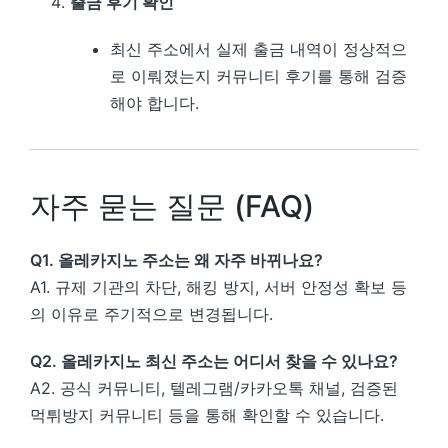
출금 후기 확인
최신 주소에서 실제 출금 내역이 정상적으
로 이뤄졌는지 커뮤니티 후기를 통해 검증
해야 합니다.
자주 묻는 질문 (FAQ)
Q1. 올레카지노 주소는 왜 자주 바뀌나요?
A1. 규제 기관의 차단, 해킹 방지, 서버 안정성 확보 등
의 이유로 주기적으로 변경됩니다.
Q2. 올레카지노 최신 주소는 어디서 찾을 수 있나요?
A2. 공식 커뮤니티, 텔레그램/카카오톡 채널, 검증된
먹튀방지 커뮤니티 등을 통해 확인할 수 있습니다.