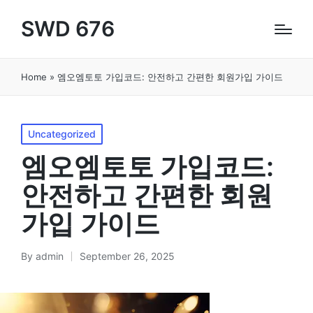
SWD 676
Home
»
엠오엠토토 가입코드: 안전하고 간편한 회원가입 가이드
Posted
Uncategorized
in
엠오엠토토 가입코드:
안전하고 간편한 회원
가입 가이드
By
admin
September 26, 2025
Posted
by