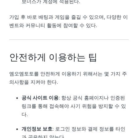
보너스가 계정에 적용된다.
가입 후 바로 배팅과 게임을 즐길 수 있으며, 다양한 이
벤트와 커뮤니티 활동에 참여할 수 있다.
안전하게 이용하는 팁
엠오엠토토를 안전하게 이용하기 위해서는 몇 가지 주
의사항을 지켜야 한다.
공식 사이트 이용
: 항상 공식 홈페이지나 인증된
링크를 통해 접속해야 사기 위험을 방지할 수 있
다.
개인정보 보호
: 로그인 정보와 결제 정보를 타인
과 공유하지 않는다.