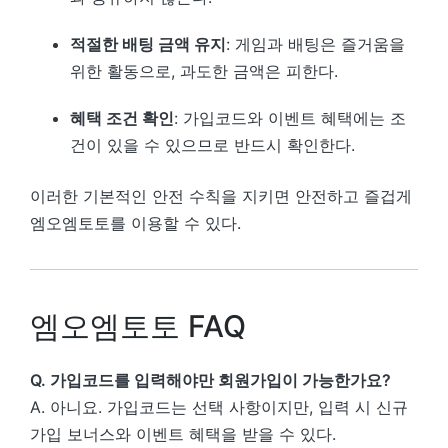
적절한 배팅 금액 유지
: 게임과 배팅은 즐거움을
위한 활동으로, 과도한 금액은 피한다.
혜택 조건 확인
: 가입코드와 이벤트 혜택에는 조
건이 있을 수 있으므로 반드시 확인한다.
이러한 기본적인 안전 수칙을 지키면 안전하고 즐겁게
엠오엠토토를 이용할 수 있다.
엠오엠토토 FAQ
Q. 가입코드를 입력해야만 회원가입이 가능한가요?
A. 아니요. 가입코드는 선택 사항이지만, 입력 시 신규
가입 보너스와 이벤트 혜택을 받을 수 있다.