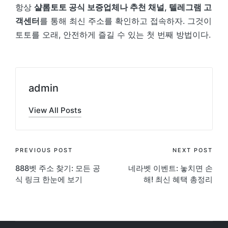
항상
샬롬토토 공식 보증업체나 추천 채널, 텔레그램 고
객센터
를 통해 최신 주소를 확인하고 접속하자. 그것이
토토를 오래, 안전하게 즐길 수 있는 첫 번째 방법이다.
admin
View All Posts
Post
PREVIOUS POST
NEXT POST
888벳 주소 찾기: 모든 공
네라벳 이벤트: 놓치면 손
navigation
식 링크 한눈에 보기
해! 최신 혜택 총정리