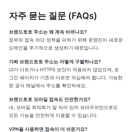
자주 묻는 질문 (FAQs)
브랜드토토 주소는 왜 계속 바뀌나요?
정부의 접속 차단 정책을 피하기 위해 운영진이 새로운
도메인을 주기적으로 생성하기 때문입니다.
가짜 브랜드토토 주소는 어떻게 구별하나요?
UI가 다르거나 HTTPS 보안이 적용되지 않았으며, 로
그인 페이지가 기존과 다르면 의심해야 합니다. 가능한
한 공식 채널에서 주소를 확인하세요.
브랜드토토 모바일 접속도 안전한가요?
네, 모바일 최적화가 잘 되어 있어 브라우저만으로도
모든 기능을 안전하게 이용할 수 있습니다.
VPN을 사용하면 접속이 더 쉬운가요?