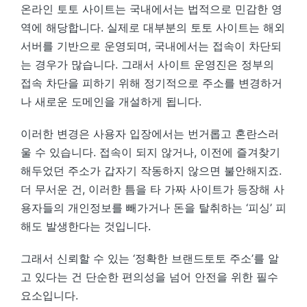
온라인 토토 사이트는 국내에서는 법적으로 민감한 영
역에 해당합니다. 실제로 대부분의 토토 사이트는 해외
서버를 기반으로 운영되며, 국내에서는 접속이 차단되
는 경우가 많습니다. 그래서 사이트 운영진은 정부의
접속 차단을 피하기 위해 정기적으로 주소를 변경하거
나 새로운 도메인을 개설하게 됩니다.
이러한 변경은 사용자 입장에서는 번거롭고 혼란스러
울 수 있습니다. 접속이 되지 않거나, 이전에 즐겨찾기
해두었던 주소가 갑자기 작동하지 않으면 불안해지죠.
더 무서운 건, 이러한 틈을 타 가짜 사이트가 등장해 사
용자들의 개인정보를 빼가거나 돈을 탈취하는 ‘피싱’ 피
해도 발생한다는 것입니다.
그래서 신뢰할 수 있는 ‘정확한 브랜드토토 주소’를 알
고 있다는 건 단순한 편의성을 넘어 안전을 위한 필수
요소입니다.