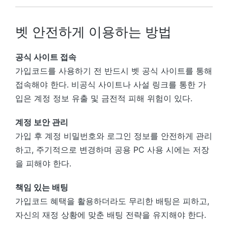
벳 안전하게 이용하는 방법
공식 사이트 접속
가입코드를 사용하기 전 반드시 벳 공식 사이트를 통해
접속해야 한다. 비공식 사이트나 사설 링크를 통한 가
입은 계정 정보 유출 및 금전적 피해 위험이 있다.
계정 보안 관리
가입 후 계정 비밀번호와 로그인 정보를 안전하게 관리
하고, 주기적으로 변경하며 공용 PC 사용 시에는 저장
을 피해야 한다.
책임 있는 배팅
가입코드 혜택을 활용하더라도 무리한 배팅은 피하고,
자신의 재정 상황에 맞춘 배팅 전략을 유지해야 한다.