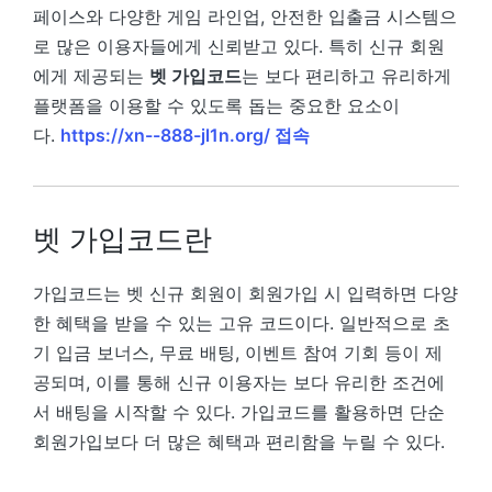
페이스와 다양한 게임 라인업, 안전한 입출금 시스템으
로 많은 이용자들에게 신뢰받고 있다. 특히 신규 회원
에게 제공되는
벳 가입코드
는 보다 편리하고 유리하게
플랫폼을 이용할 수 있도록 돕는 중요한 요소이
다.
https://xn--888-jl1n.org/ 접속
벳 가입코드란
가입코드는 벳 신규 회원이 회원가입 시 입력하면 다양
한 혜택을 받을 수 있는 고유 코드이다. 일반적으로 초
기 입금 보너스, 무료 배팅, 이벤트 참여 기회 등이 제
공되며, 이를 통해 신규 이용자는 보다 유리한 조건에
서 배팅을 시작할 수 있다. 가입코드를 활용하면 단순
회원가입보다 더 많은 혜택과 편리함을 누릴 수 있다.