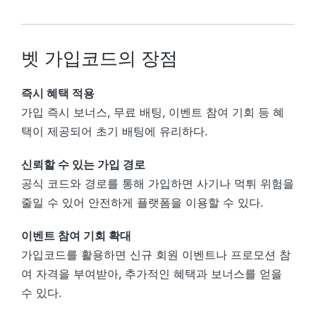
벳 가입코드의 장점
즉시 혜택 적용
가입 즉시 보너스, 무료 배팅, 이벤트 참여 기회 등 혜
택이 제공되어 초기 배팅에 유리하다.
신뢰할 수 있는 가입 경로
공식 코드와 경로를 통해 가입하면 사기나 먹튀 위험을
줄일 수 있어 안전하게 플랫폼을 이용할 수 있다.
이벤트 참여 기회 확대
가입코드를 활용하면 신규 회원 이벤트나 프로모션 참
여 자격을 부여받아, 추가적인 혜택과 보너스를 얻을
수 있다.