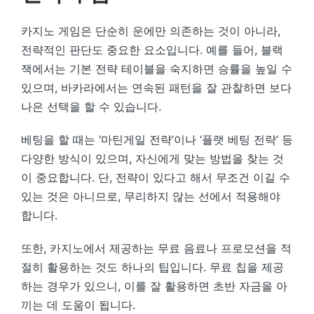
카지노 게임은 단순히 운에만 의존하는 것이 아니라,
전략적인 판단도 중요한 요소입니다. 예를 들어, 블랙
잭에서는 기본 전략 테이블을 숙지하면 승률을 높일 수
있으며, 바카라에서는 연속된 패턴을 잘 관찰하면 보다
나은 선택을 할 수 있습니다.
베팅을 할 때는 ‘마틴게일 전략’이나 ‘플랫 베팅 전략’ 등
다양한 방식이 있으며, 자신에게 맞는 방법을 찾는 것
이 중요합니다. 단, 전략이 있다고 해서 무조건 이길 수
있는 것은 아니므로, 무리하지 않는 선에서 적용해야
합니다.
또한, 카지노에서 제공하는 무료 음료나 프로모션을 적
절히 활용하는 것도 하나의 팁입니다. 무료 칩을 제공
하는 경우가 있으니, 이를 잘 활용하면 초반 자금을 아
끼는 데 도움이 됩니다.