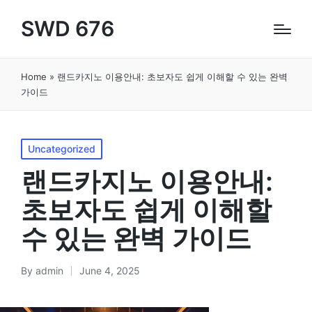
SWD 676
Home
»
랜드카지노 이용안내: 초보자도 쉽게 이해할 수 있는 완벽
가이드
Posted
Uncategorized
in
랜드카지노 이용안내:
초보자도 쉽게 이해할
수 있는 완벽 가이드
By
admin
June 4, 2025
Posted
by