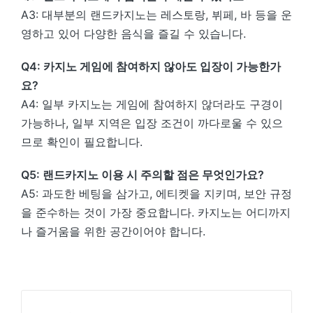
A3: 대부분의 랜드카지노는 레스토랑, 뷔페, 바 등을 운
영하고 있어 다양한 음식을 즐길 수 있습니다.
Q4: 카지노 게임에 참여하지 않아도 입장이 가능한가
요?
A4: 일부 카지노는 게임에 참여하지 않더라도 구경이
가능하나, 일부 지역은 입장 조건이 까다로울 수 있으
므로 확인이 필요합니다.
Q5: 랜드카지노 이용 시 주의할 점은 무엇인가요?
A5: 과도한 베팅을 삼가고, 에티켓을 지키며, 보안 규정
을 준수하는 것이 가장 중요합니다. 카지노는 어디까지
나 즐거움을 위한 공간이어야 합니다.